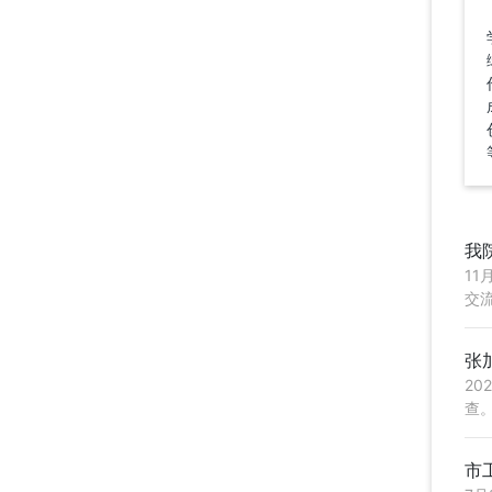
我
1
交
国创
张
2
查
机溶
市