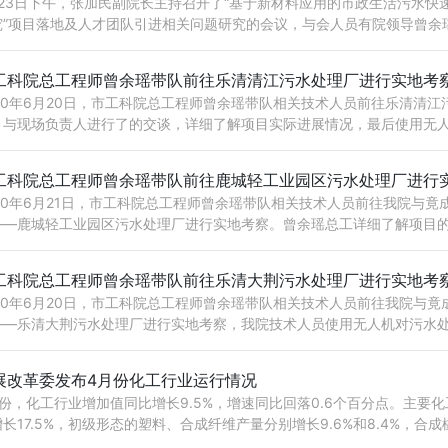
月23日下午，张加民副院长主持召开了“基于新材料应用的市政生活污水快
究”项目落地及人才团队引进相关问题研究的会议，与会人员有院领导曾余
主任，科技发展部杨···
工科院总工程师曾余瑶带队前往乐清清江污水处理厂进行实地考
020年6月20日，市工科院总工程师曾余瑶带队相关技术人员前往乐清清
，与现场负责人进行了的交谈，详细了解项目实际进展情况，最后使用无
情况进行航拍实览。···
工科院总工程师曾余瑶带队前往鹿城轻工业园区污水处理厂进行
020年6月21日，市工科院总工程师曾余瑶带队相关技术人员前往我院与竟
——鹿城轻工业园区污水处理厂进行实地考察。曾余瑶总工详细了解项目
污水处理技术方案路线···
工科院总工程师曾余瑶带队前往乐清大荆污水处理厂进行实地考
020年6月20日，市工科院总工程师曾余瑶带队相关技术人员前往我院与
——乐清大荆污水处理厂进行实地考察，我院技术人员使用无人机对污水
拍实览。曾余瑶总工···
展改革委发布4月份化工行业运行情况
月份，化工行业增加值同比增长9.5%，增速同比回落0.6个百分点。主要
长17.5%，初级形态的塑料、合成纤维产量分别增长9.6%和8.4%，合成
··