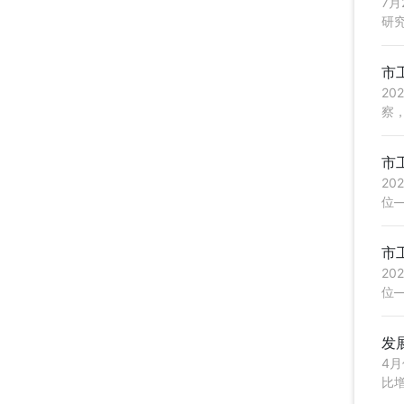
7
研
丽丽
市
2
察
维护
市
2
位
况、
市
2
位
行航
发
4
比增
碱产·