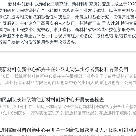
新材料创新中心历经化工研究所、新材料研究所的变迁，成立于202
学的研究，围绕温州市产业转型升级和新兴产业发展领域，以应用材料及
绿色制造等相关领域的综合性科技创新，开展应用基础研究、关键共性技
作等服务。中心建立了高层次的人才队伍，并聘请了由“千人计划”特聘专
成与应用工程技术研究中心、浙江省化工新材料省级区域科技创新服务中
创新服务平台等重要平台。中心现拥有红外光谱仪、液相色谱-质谱联用
等离子发射光谱仪等通用型大型仪器设备。
院新材料创新中心郑卉主任带队走访温州行者新材料有限公司
1月10日，我院新材料创新中心郑卉主任带领部门业务骨干，前往温州行者
流。温州行者新材料有限公司由我创新中心的出聘人员陈翔风创办，公司在2
新创业大赛优秀企···
加民副院长带队前往新材料创新中心开展安全检查
020年9月29日下午，我院张加民副院长带队对新材料创新中心安全生产
。张加民副院长一行对实验室试剂的摆放和废弃物品的存放进行了细致的
剂和废固体试剂的存放···
工科院新材料创新中心召开关于创新项目落地及人才团队引进相