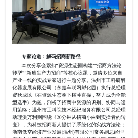
专家论道：解码招商新路径
本次分享会紧扣
“
资源生态圈构建
”“
招商方法论
转型
”“
新质生产力招商
”
等核心议题，邀请多位来自
产业一线的实战专家进行主题分享。
温州市工科研孵
化器发展有限公司（永嘉车联网孵化园）执行总经理
费秋成以《在资源生态圈下横冲直撞，努力成为全能
型选手》为题，剖析了招商中资源的识别、协同与运
用策略；温州市工科院技术经纪服务有限公司总经理
助理洪万利则围绕《
20
分钟从招商小白到实操者的转
变》，为科技招商新人提供了系统化的实战方法论；
浙南低空经济产业发展
(
温州
)
有限公司常务副总经理