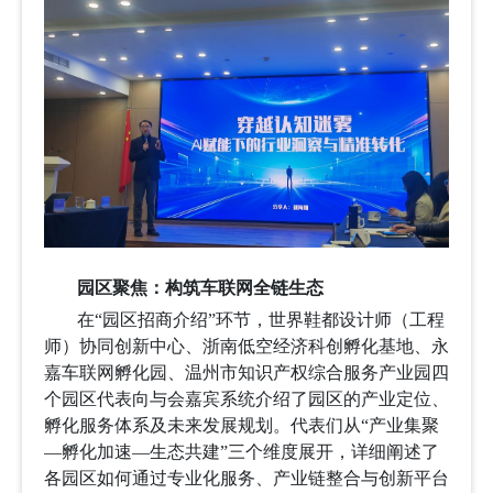
园区聚焦：构筑车联网全链生态
在
“
园区招商介绍
”
环节，
世界鞋都设计师（工程
师）协同创新中心、浙南低空经济科创孵化基地、
永
嘉车联网孵化园
、温州市知识产权综合服务产业园四
个园区
代表向与会嘉宾系统介绍了园区的产业定位、
孵化服务体系及未来发展规划。
代表们从“产业集聚
—孵化加速—生态共建”三个维度展开，详细阐述了
各园区如何通过专业化服务、产业链整合与创新平台